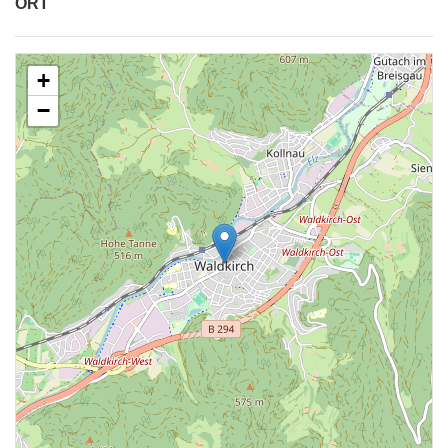
ORT
+
−